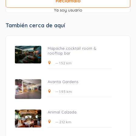
Reclámalo
Ya soy usuario
También cerca de aquí
Mapache cocktail room &
rooftop bar
— 1.52 km
Avanta Gardens
— 1.93 km
Animal Calzada
— 2.12 km