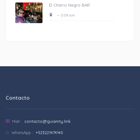
El Charro Negro BAR
— 0.58 km
Contacto
Mail :
contacto@guiamty.link
WhatsApp :
+523221474140