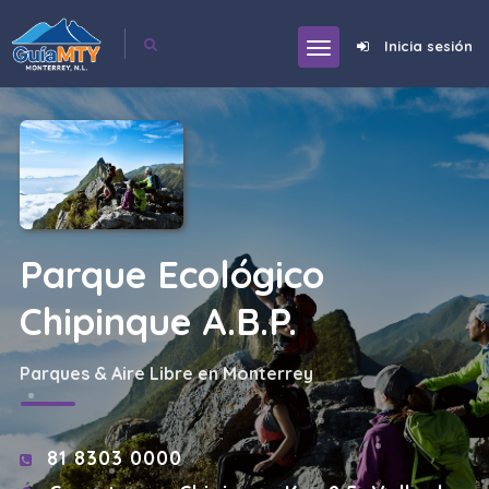
Inicia sesión
Parque Ecológico
Chipinque A.B.P.
Parques & Aire Libre en Monterrey
81 8303 0000