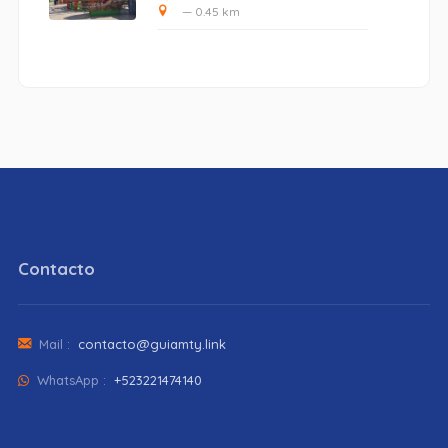
— 0.45 km
Contacto
Mail :
contacto@guiamty.link
WhatsApp :
+523221474140