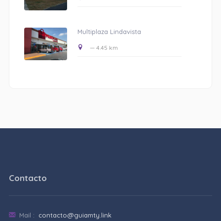
Multiplaza Lindavista
— 4.45 km
Contacto
Mail :
contacto@guiamty.link