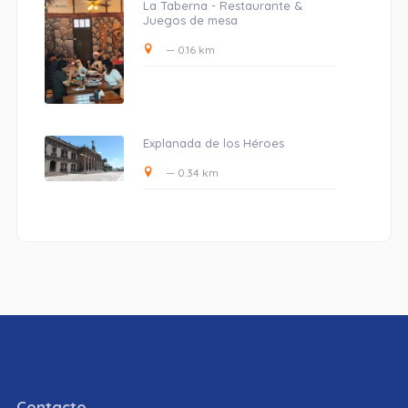
La Taberna - Restaurante &
Juegos de mesa
— 0.16 km
Explanada de los Héroes
— 0.34 km
Contacto