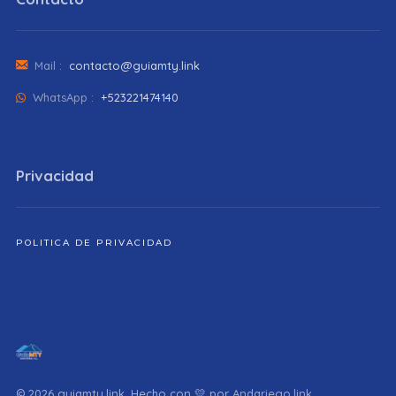
Mail :
contacto@guiamty.link
WhatsApp :
+523221474140
Privacidad
POLITICA DE PRIVACIDAD
© 2026 guiamty.link. Hecho con 💛 por
Andariego.link