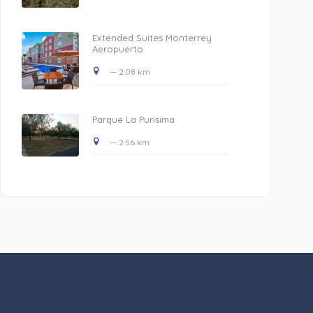
Extended Suites Monterrey
Aeropuerto
— 2.08 km
Parque La Purisima
— 2.56 km