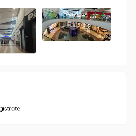
gístrate
.