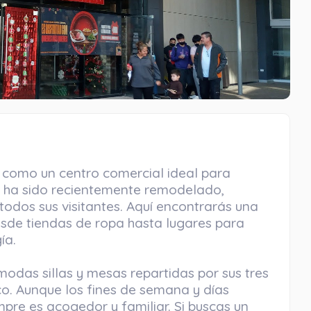
a como un centro comercial ideal para
io ha sido recientemente remodelado,
odos sus visitantes. Aquí encontrarás una
sde tiendas de ropa hasta lugares para
ía.
modas sillas y mesas repartidas por sus tres
co. Aunque los fines de semana y días
mpre es acogedor y familiar. Si buscas un