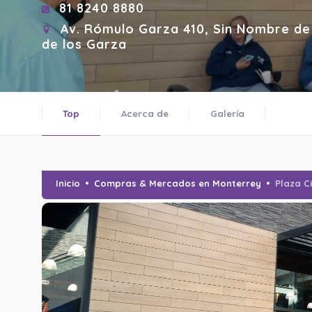
81 8240 8880
Av. Rómulo Garza 410, Sin Nombre de 
de los Garza
Top
Acerca de
Galería
Inicio
Compras & Mercados en Monterrey
Plaza C