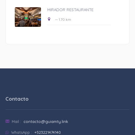
MIRADOR RESTAURANTE
— 1.70 km
Contacto
Mail :
contacto@guiamty.link
WhatsApp :
+523221474140