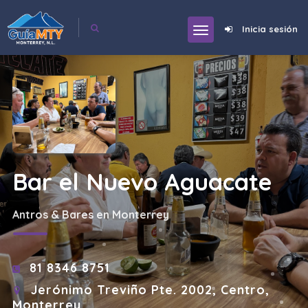
Inicia sesión
Bar el Nuevo Aguacate
Antros & Bares en Monterrey
81 8346 8751
Jerónimo Treviño Pte. 2002, Centro,
Monterrey