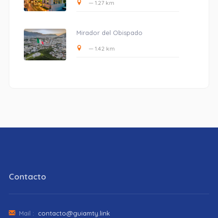
— 1.27 km
Mirador del Obispado
— 1.42 km
Contacto
Mail :
contacto@guiamty.link