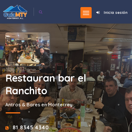
Inicia sesión
Restauran bar el
Ranchito
Antros & Bares en Monterrey
81 8345 4340