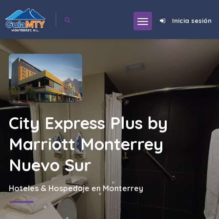
Inicia sesión
City Express Plus by
Marriott Monterrey
Nuevo Sur
Hoteles & Hospedaje en Monterrey