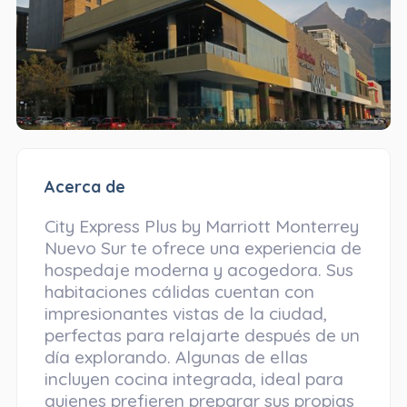
Acerca de
City Express Plus by Marriott Monterrey
Nuevo Sur te ofrece una experiencia de
hospedaje moderna y acogedora. Sus
habitaciones cálidas cuentan con
impresionantes vistas de la ciudad,
perfectas para relajarte después de un
día explorando. Algunas de ellas
incluyen cocina integrada, ideal para
quienes prefieren preparar sus propias