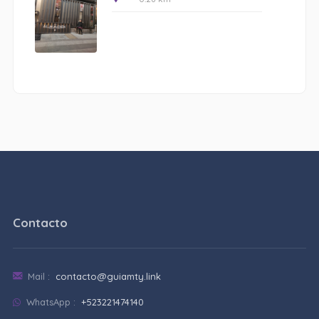
Contacto
Mail :
contacto@guiamty.link
WhatsApp :
+523221474140