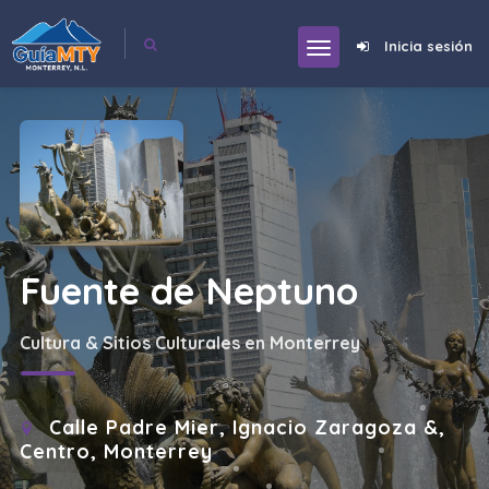
Inicia sesión
Fuente de Neptuno
Cultura & Sitios Culturales en Monterrey
Calle Padre Mier, Ignacio Zaragoza &,
Centro, Monterrey