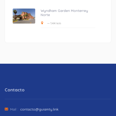
Wyndham Garden Monterrey
Norte
— 1.44 km
Contacto
Mail :
contacto@guiamty.link