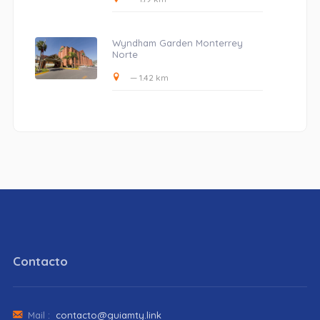
Wyndham Garden Monterrey
Norte
— 1.42 km
Contacto
Mail :
contacto@guiamty.link