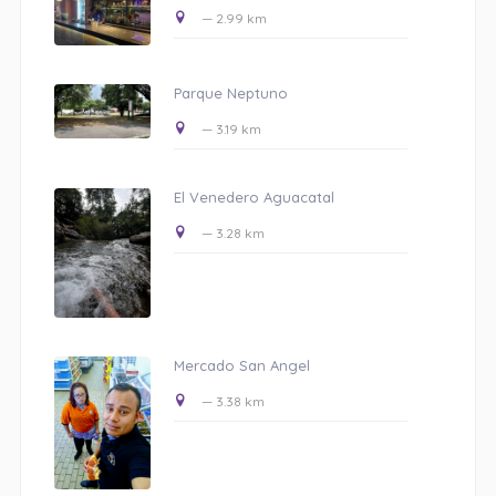
— 2.99 km
Parque Neptuno
— 3.19 km
El Venedero Aguacatal
— 3.28 km
Mercado San Angel
— 3.38 km