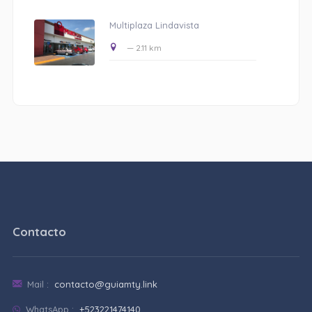
Multiplaza Lindavista
— 2.11 km
Contacto
Mail :
contacto@guiamty.link
WhatsApp :
+523221474140