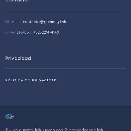
Mail :
contacto@guiamty.link
WhatsApp :
+523221474140
Privacidad
POLITICA DE PRIVACIDAD
© 2026 guiamty.link. Hecho con 💛 por
Andariego.link